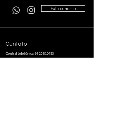
Fale conosco
Contato
Central telefônica
84 2010.0950
e-mail:
contato@gamaescritorios.com.br
Endereço
R. Rodolfo García, 2021, Lagoa Nova, Natal-RN,
59064-370
Termos e Condições
Política de Privacidade
@ Gama Escritórios de Excelência