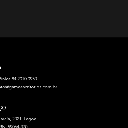
o
fônica 84 2010.0950
ato@gamaescritorios.com.br
ço
arcía, 2021, Lagoa
RN, 59064-370