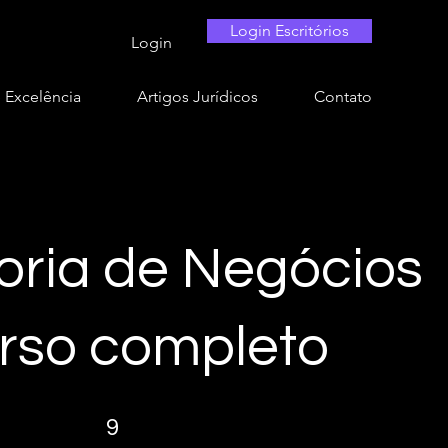
Login Escritórios
Login
e Excelência
Artigos Jurídicos
Contato
oria de Negócios
urso completo
9 etapas
9