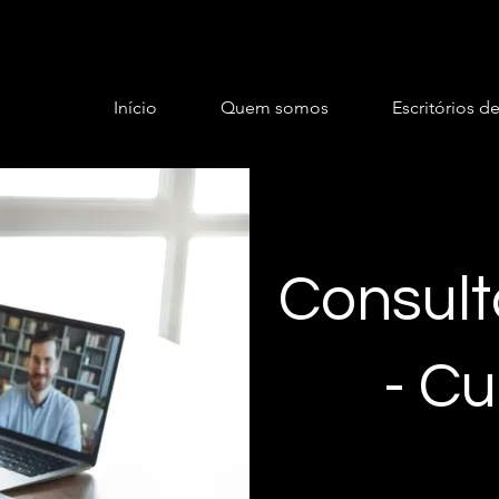
Início
Quem somos
Escritórios d
Consult
- C