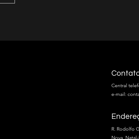
Contat
Central tele
e-mail:
cont
Endere
R. Rodolfo G
Nova, Natal-